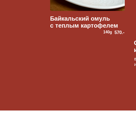
вяленая утка с печёной т
и лимонно-горчичным соу